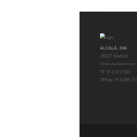
ALCALÁ, 366
28027 Madrid
info@rafaelcaballerode
Tlf: 913 673 633
Tlf/Fax: 914 085 3