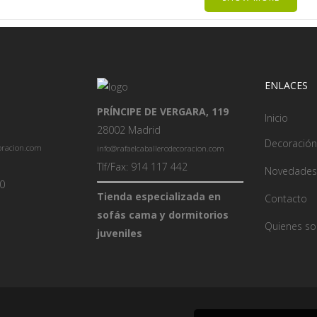
ENLACES
PRÍNCIPE DE VERGARA, 119
Inicio
28002 Madrid
Decoración
coracion.com
info@rafaelcaballerodecoracion.com
Tlf/Fax: 914 117 442
Novedades
00
Tienda especializada en
Contacto
sofás cama y dormitorios
Quienes s
juveniles