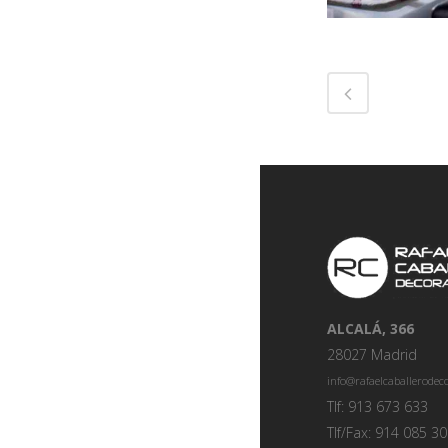
ALCALÁ, 366
28027 Madrid
info@rafaelcaballerode
Tlf: 913 673 633
Tlf/Fax: 914 085 3