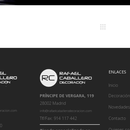
ENLACES
Inicio
PRÍNCIPE DE VERGARA, 119
Decoración
28002 Madrid
Novedades
coracion.com
info@rafaelcaballerodecoracion.com
Tlf/Fax: 914 117 442
Contacto
00
Quienes s