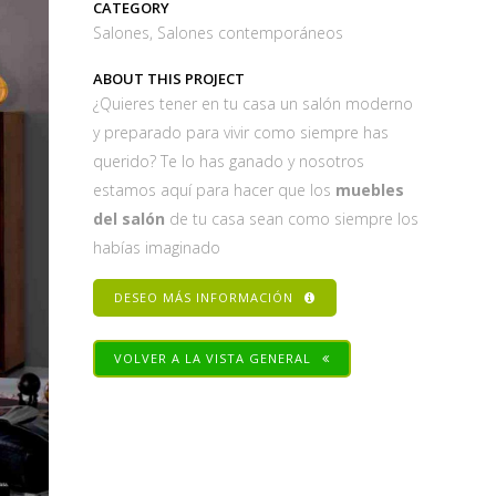
CATEGORY
Salones, Salones contemporáneos
ABOUT THIS PROJECT
¿Quieres tener en tu casa un salón moderno
y preparado para vivir como siempre has
querido? Te lo has ganado y nosotros
estamos aquí para hacer que los
muebles
del salón
de tu casa sean como siempre los
habías imaginado
DESEO MÁS INFORMACIÓN
VOLVER A LA VISTA GENERAL
Share