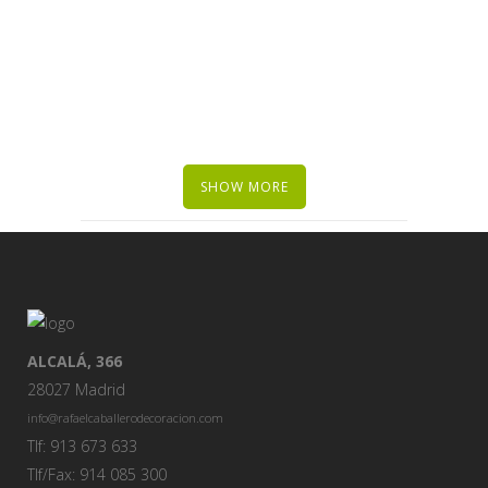
SHOW MORE
ALCALÁ, 366
28027 Madrid
info@rafaelcaballerodecoracion.com
Tlf: 913 673 633
Tlf/Fax: 914 085 300