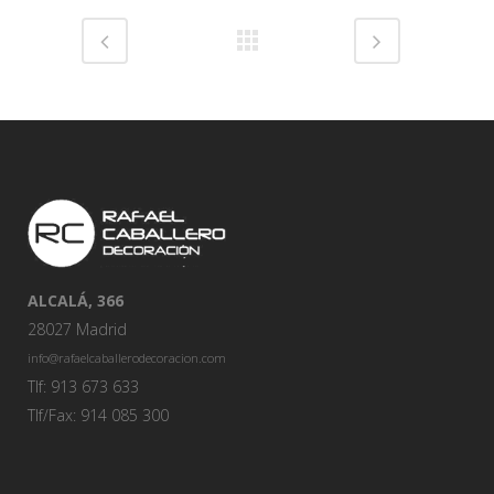
ALCALÁ, 366
28027 Madrid
info@rafaelcaballerodecoracion.com
Tlf: 913 673 633
Tlf/Fax: 914 085 300