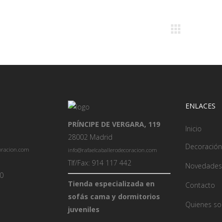
ENLACES
PRÍNCIPE DE VERGARA, 119
Inicio
28002 Madrid
Decoración
coracion.com
info@rafaelcaballerodecoracion.com
Tlf/Fax: 914 117 442
Novedades
00
Tienda especializada en
Contacto
sofás cama y dormitorios
Quienes s
juveniles