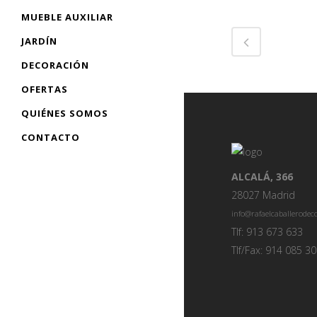
MUEBLE AUXILIAR
JARDÍN
DECORACIÓN
OFERTAS
QUIÉNES SOMOS
CONTACTO
ALCALÁ, 366
28027 Madrid
info@rafaelcaballerode
Tlf: 913 673 633
Tlf/Fax: 914 085 3