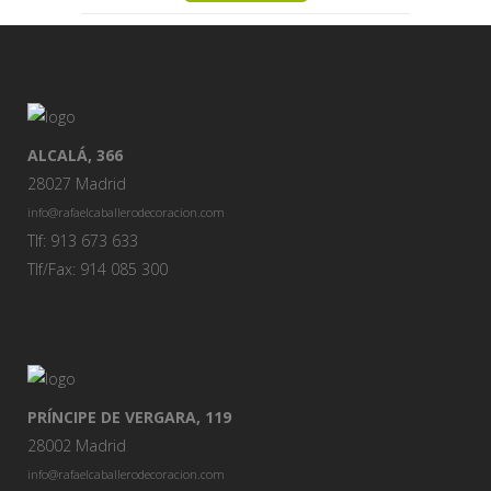
ALCALÁ, 366
28027 Madrid
info@rafaelcaballerodecoracion.com
Tlf: 913 673 633
Tlf/Fax: 914 085 300
PRÍNCIPE DE VERGARA, 119
28002 Madrid
info@rafaelcaballerodecoracion.com