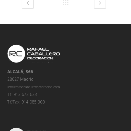
ALCALÁ, 366
28027 Madrid
info@rafaelcaballerodecoracion.com
Tlf: 913 673 633
Tlf/Fax: 914 085 300