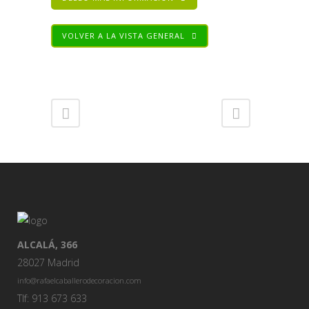
VOLVER A LA VISTA GENERAL
Share
ALCALÁ, 366
28027 Madrid
info@rafaelcaballerodecoracion.com
Tlf: 913 673 633