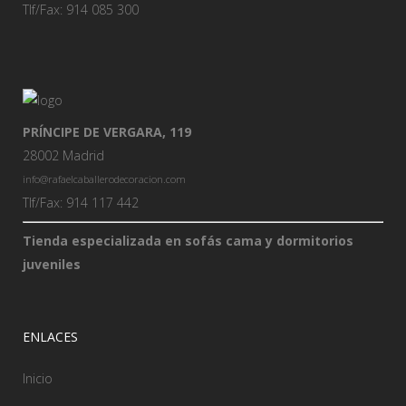
Tlf/Fax: 914 085 300
PRÍNCIPE DE VERGARA, 119
28002 Madrid
info@rafaelcaballerodecoracion.com
Tlf/Fax: 914 117 442
Tienda especializada en sofás cama y dormitorios
juveniles
ENLACES
Inicio