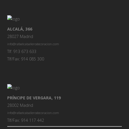
ALCALÁ, 366
28027 Madrid
info@rafaelcaballerodecoracion.com
Tlf: 913 673 633
Tlf/Fax: 914 085 300
PRÍNCIPE DE VERGARA, 119
28002 Madrid
info@rafaelcaballerodecoracion.com
Tlf/Fax: 914 117 442