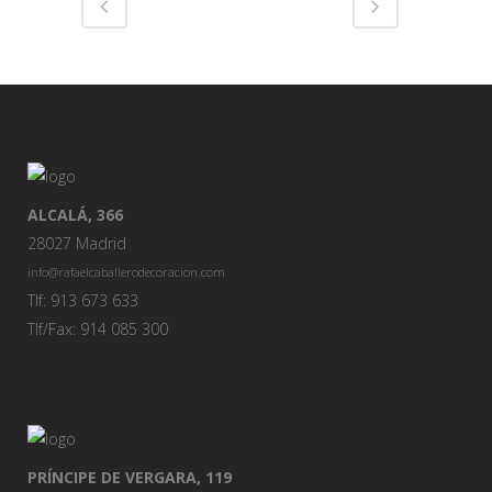
ALCALÁ, 366
28027 Madrid
info@rafaelcaballerodecoracion.com
Tlf: 913 673 633
Tlf/Fax: 914 085 300
PRÍNCIPE DE VERGARA, 119