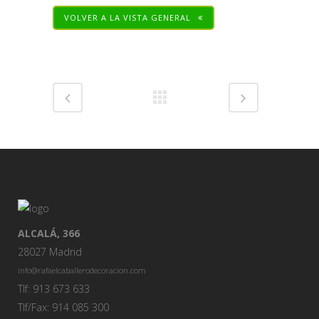
VOLVER A LA VISTA GENERAL
Share
ALCALÁ, 366
28027 Madrid
info@rafaelcaballerodecoracion.com
Tlf: 913 673 633
Tlf/Fax: 914 085 300