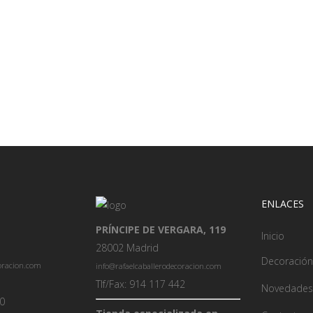
ENLACES
PRÍNCIPE DE VERGARA, 119
Inicio
28002 Madrid
Decoración
coracion.com
info@rafaelcaballerodecoracion.com
Tlf/Fax: 914 117 442
Novedades
00