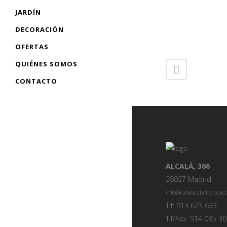
JARDÍN
DECORACIÓN
OFERTAS
QUIÉNES SOMOS
CONTACTO
ALCALÁ, 366
28027 Madrid
info@rafaelcaballerode
Tlf: 913 673 633
Tlf/Fax: 914 085 3