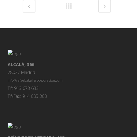
ALCALÁ, 366
28027 Madrid
info@rafaelcaballerodecoracion.com
Tlf: 913 673 633
Tlf/Fax: 914 085 300