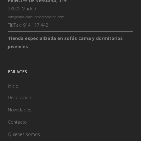
PRÍNCIPE DE VERGARA, 119
28002 Madrid
info@rafaelcaballerodecoracion.com
Tlf/Fax: 914 117 442
Tienda especializada en sofás cama y dormitorios
juveniles
ENLACES
Inicio
Decoración
Novedades
Contacto
Quienes somos