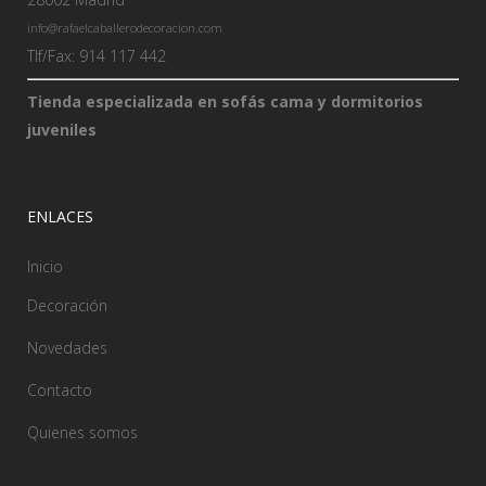
info@rafaelcaballerodecoracion.com
Tlf/Fax: 914 117 442
Tienda especializada en sofás cama y dormitorios
juveniles
ENLACES
Inicio
Decoración
Novedades
Contacto
Quienes somos