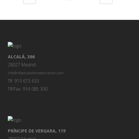
ALCALÁ, 366
28027 Madrid
info@rafaelcaballerodecoracion.com
Tlf: 913 673 633
Tlf/Fax: 914 085 300
PRÍNCIPE DE VERGARA, 119
28002 Madrid