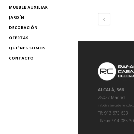
MUEBLE AUXILIAR
JARDÍN
DECORACIÓN
OFERTAS
QUIÉNES SOMOS
CONTACTO
ALCALÁ, 366
28027 Madrid
info@rafaelcaballerode
Tlf: 913 673 633
Tlf/Fax: 914 085 3