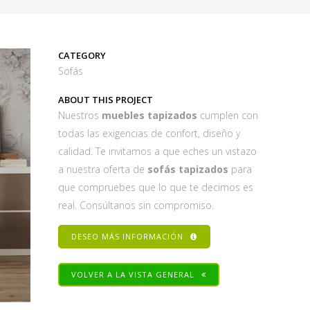
CATEGORY
Sofás
ABOUT THIS PROJECT
Nuestros
muebles tapizados
cumplen con
todas las exigencias de confort, diseño y
calidad. Te invitamos a que eches un vistazo
a nuestra oferta de
sofás tapizados
para
que compruebes que lo que te decimos es
real. Consúltanos sin compromiso.
DESEO MÁS INFORMACIÓN
VOLVER A LA VISTA GENERAL
Share