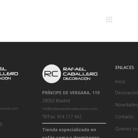
ENLACES
Inicio
PRÍNCIPE DE VERGARA, 119
Decoración
28002 Madrid
Novedades
coracion.com
info@rafaelcaballerodecoracion.com
Tlf/Fax: 914 117 442
Contacto
00
Quienes s
Tienda especializada en
sofás cama y dormitorios