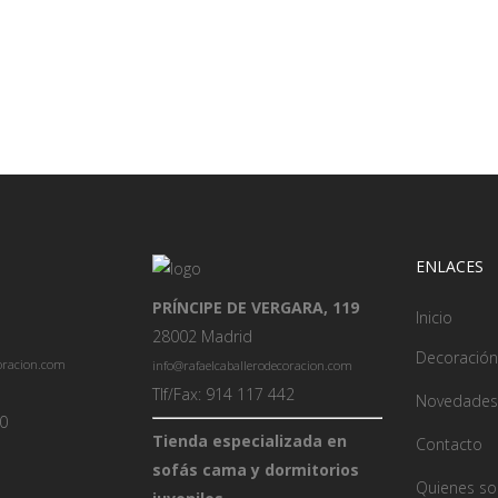
ENLACES
PRÍNCIPE DE VERGARA, 119
Inicio
28002 Madrid
Decoración
coracion.com
info@rafaelcaballerodecoracion.com
Tlf/Fax: 914 117 442
Novedades
00
Tienda especializada en
Contacto
sofás cama y dormitorios
Quienes s