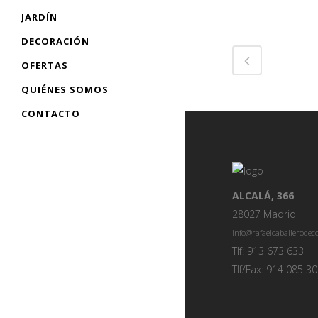
JARDÍN
DECORACIÓN
OFERTAS
QUIÉNES SOMOS
CONTACTO
ALCALÁ, 366
28027 Madrid
info@rafaelcaballerode
Tlf: 913 673 633
Tlf/Fax: 914 085 3