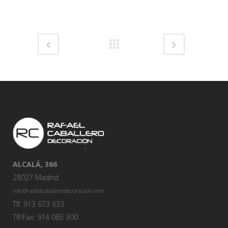
Share
ALCALÁ, 366
28027 Madrid
info@rafaelcaballerodecoracion.com
Tlf: 913 673 633
Tlf/Fax: 914 085 300