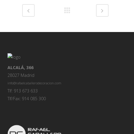
ALCALÁ, 366
28027 Madrid
info@rafaelcaballerodecoracion.com
Tlf: 913 673 633
Tlf/Fax: 914 085 300