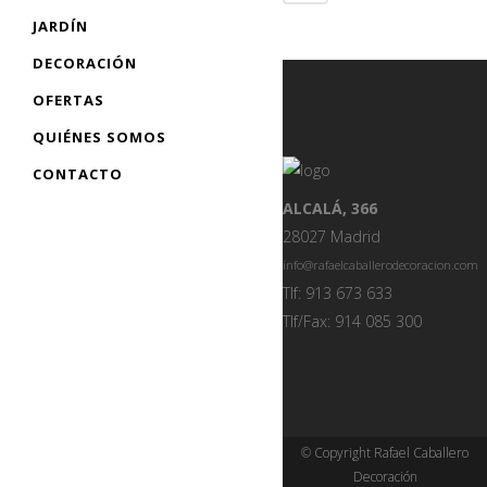
JARDÍN
DECORACIÓN
OFERTAS
QUIÉNES SOMOS
CONTACTO
ALCALÁ, 366
28027 Madrid
info@rafaelcaballerodecoracion.com
Tlf: 913 673 633
Tlf/Fax: 914 085 300
© Copyright Rafael Caballero
Decoración