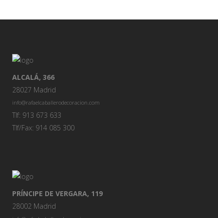
ALCALÁ, 366
28027 Madrid
info@rafaelcaballerodecoracion.com
Tlf: 913 673 633
Tlf/Fax: 914 085 300
PRÍNCIPE DE VERGARA, 119
28002 Madrid