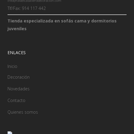
info@rafaelcaballerodecoracion.com
Tlf/Fax: 914 117 442
Tienda especializada en sofás cama y dormitorios
juveniles
ENLACES
Inicio
Decoración
Novedades
Contacto
Quienes somos