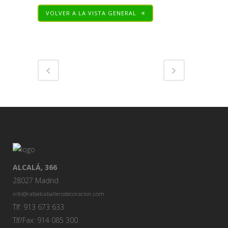
VOLVER A LA VISTA GENERAL
Share
ALCALÁ, 366
28027 Madrid
info@rafaelcaballerodecoracion.com
Tlf: 913 673 633
Tlf/Fax: 914 085 300