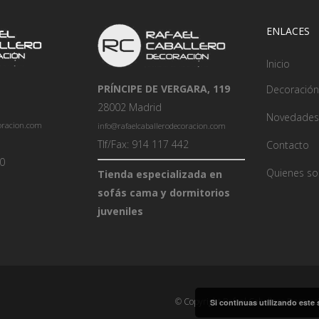
ENLACES
Inicio
PRÍNCIPE DE VERGARA, 119
Decoración
28002 Madrid
Novedades
coracion.com
info@rafaelcaballerodecoracion.com
Tlf/Fax: 914 117 442
Contacto
00
Quienes s
Tienda especializada en
sofás cama y dormitorios
juveniles
© Copyright Rafael Caballero Decorac
Si continuas utilizando este 