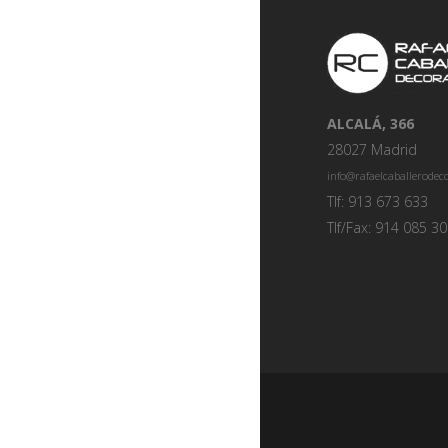
ALCALÁ, 366
28027 Madrid
info@rafaelcaballerode
Tlf: 913 673 633
Tlf/Fax: 914 085 3