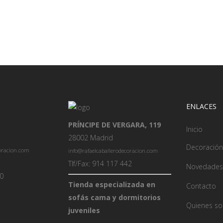
ENLACES
PRÍNCIPE DE VERGARA, 119
Inicio
28002 Madrid
Decoración
coracion.com
info@rafaelcaballerodecoracion.com
Tlf/Fax: 914 117 442
Novedades
00
Tienda especializada en
Contacto
sofás cama y dormitorios
Quienes s
juveniles