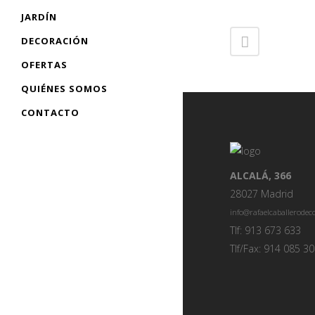
JARDÍN
DECORACIÓN
OFERTAS
QUIÉNES SOMOS
CONTACTO
ALCALÁ, 366
28027 Madrid
info@rafaelcaballerode
Tlf: 913 673 633
Tlf/Fax: 914 085 3