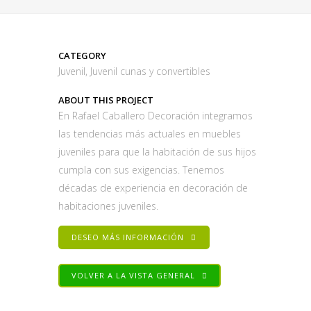
CATEGORY
Juvenil, Juvenil cunas y convertibles
ABOUT THIS PROJECT
En Rafael Caballero Decoración integramos
las tendencias más actuales en muebles
juveniles para que la habitación de sus hijos
cumpla con sus exigencias. Tenemos
décadas de experiencia en decoración de
habitaciones juveniles.
DESEO MÁS INFORMACIÓN
VOLVER A LA VISTA GENERAL
Share