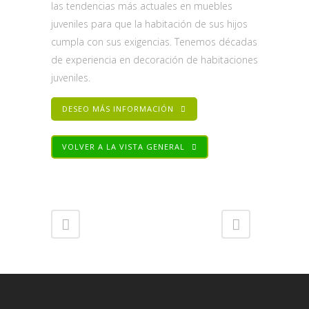
las tendencias más actuales en muebles
juveniles para que la habitación de sus hijos
cumpla con sus exigencias. Tenemos décadas
de experiencia en decoración de habitaciones
juveniles.
DESEO MÁS INFORMACIÓN
VOLVER A LA VISTA GENERAL
Share