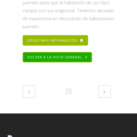
juveniles para que la habitación de sus hijos
cumpla con sus exigencias. Tenemos décadas
de experiencia en decoración de habitaciones
juveniles.
DESEO MÁS INFORMACIÓN
VOLVER A LA VISTA GENERAL
Share