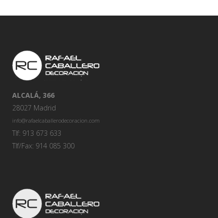
ALCALÁ, 366
28027 Madrid
info@rafaelcaballerodecoracion.com
Tlf: 913 673 633
Tlf/Fax: 914 085 300