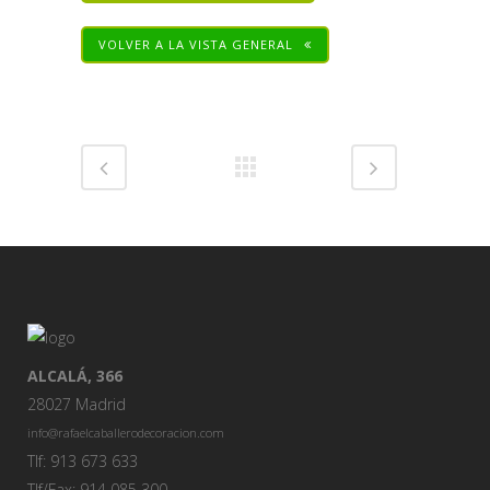
VOLVER A LA VISTA GENERAL
Share
ALCALÁ, 366
28027 Madrid
info@rafaelcaballerodecoracion.com
Tlf: 913 673 633
Tlf/Fax: 914 085 300