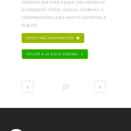
necesario que invita a pasar más tiempo en
tu habitación. Estilos, rústicos, modernos o
contemporáneos para vestir tu dormitorio a
tu gusto.
DESEO MÁS INFORMACIÓN
VOLVER A LA VISTA GENERAL
Share