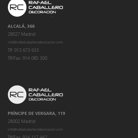
ALCALÁ, 366
28027 Madrid
info@rafaelcaballerodecoracion.com
Tlf: 913 673 633
Tlf/Fax: 914 085 300
PRÍNCIPE DE VERGARA, 119
28002 Madrid
info@rafaelcaballerodecoracion.com
Tlf/Fax: 914 117 442