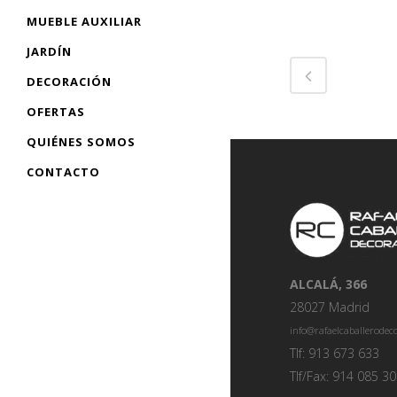
MUEBLE AUXILIAR
JARDÍN
DECORACIÓN
OFERTAS
QUIÉNES SOMOS
CONTACTO
ALCALÁ, 366
28027 Madrid
info@rafaelcaballerode
Tlf: 913 673 633
Tlf/Fax: 914 085 3