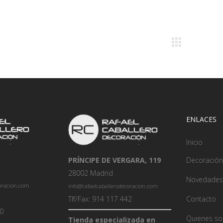
ENLACES
Inicio
PRÍNCIPE DE VERGARA, 119
Decoración
28002 Madrid
Novedades
coracion.com
info@rafaelcaballerodecoracion.com
Tlf/Fax: 914 117 442
Contacto
00
Quienes s
Tienda especializada en