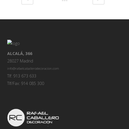
ALCALÁ, 366
28027 Madrid
info@rafaelcaballerodecoracion.com
Tlf: 913 673 633
Tlf/Fax: 914 085 300