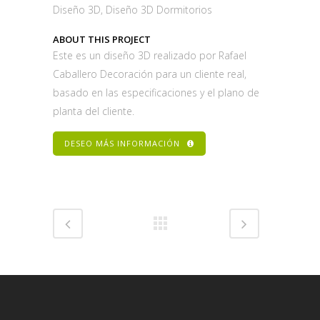
Diseño 3D, Diseño 3D Dormitorios
ABOUT THIS PROJECT
Este es un diseño 3D realizado por Rafael
Caballero Decoración para un cliente real,
basado en las especificaciones y el plano de
planta del cliente.
DESEO MÁS INFORMACIÓN
Share