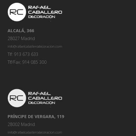
ALCALÁ, 366
28027 Madrid
info@rafaelcaballerodecoracion.com
Tlf: 913 673 633
Tlf/Fax: 914 085 300
PRÍNCIPE DE VERGARA, 119
28002 Madrid
info@rafaelcaballerodecoracion.com