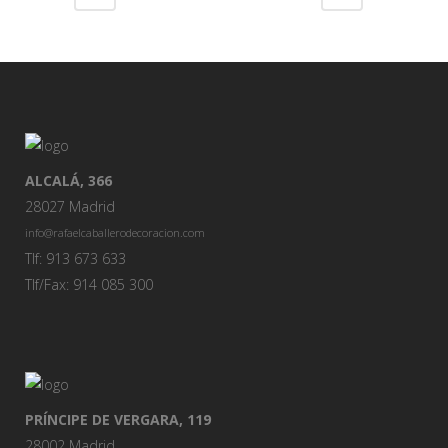
ALCALÁ, 366
28027 Madrid
info@rafaelcaballerodecoracion.com
Tlf: 913 673 633
Tlf/Fax: 914 085 300
PRÍNCIPE DE VERGARA, 119
28002 Madrid