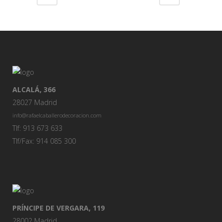
ALCALÁ, 366
28027 Madrid
info@rafaelcaballerodecoracion.com
Tlf: 913 673 633
Tlf/Fax: 914 085 300
PRÍNCIPE DE VERGARA, 119
28002 Madrid