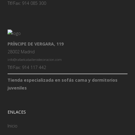
Tlf/Fax: 914 085 300
PRÍNCIPE DE VERGARA, 119
28002 Madrid
info@rafaelcaballerodecoracion.com
Tlf/Fax: 914 117 442
Tienda especializada en sofás cama y dormitorios
juveniles
ENLACES
Inicio