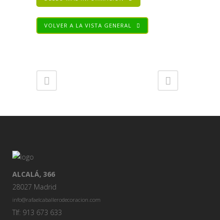
VOLVER A LA VISTA GENERAL
Share
ALCALÁ, 366
28027 Madrid
info@rafaelcaballerodecoracion.com
Tlf: 913 673 633