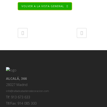
VOLVER A LA VISTA GENERAL
Share
ALCALÁ, 366
28027 Madrid
info@rafaelcaballerodecoracion.com
Tlf: 913 673 633
Tlf/Fax: 914 085 300