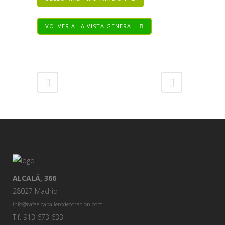
VOLVER A LA VISTA GENERAL
Share
ALCALÁ, 366
28027 Madrid
info@rafaelcaballerodecoracion.com
Tlf: 913 673 633