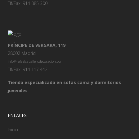
Tlf/Fax: 914 085 300
PRÍNCIPE DE VERGARA, 119
28002 Madrid
info@rafaelcaballerodecoracion.com
Tlf/Fax: 914 117 442
Tienda especializada en sofás cama y dormitorios
juveniles
ENLACES
Inicio