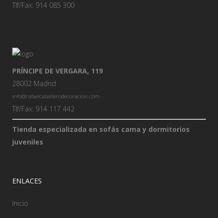
Tlf/Fax: 914 085 300
PRÍNCIPE DE VERGARA, 119
28002 Madrid
info@rafaelcaballerodecoracion.com
Tlf/Fax: 914 117 442
Tienda especializada en sofás cama y dormitorios
juveniles
ENLACES
Inicio