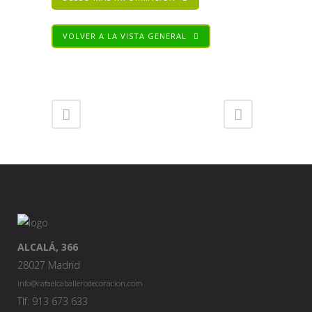
VOLVER A LA VISTA GENERAL
Share
ALCALÁ, 366
28027 Madrid
info@rafaelcaballerodecoracion.com
Tlf: 913 673 633