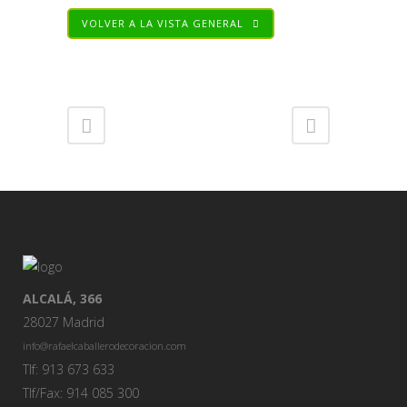
VOLVER A LA VISTA GENERAL
Share
ALCALÁ, 366
28027 Madrid
info@rafaelcaballerodecoracion.com
Tlf: 913 673 633
Tlf/Fax: 914 085 300