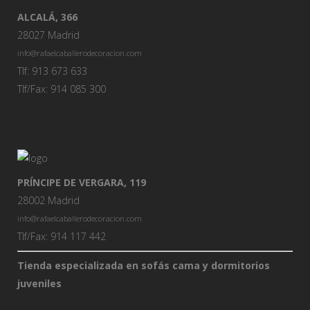
ALCALÁ, 366
28027 Madrid
info@rafaelcaballerodecoracion.com
Tlf: 913 673 633
Tlf/Fax: 914 085 300
PRÍNCIPE DE VERGARA, 119
28002 Madrid
info@rafaelcaballerodecoracion.com
Tlf/Fax: 914 117 442
Tienda especializada en sofás cama y dormitorios
juveniles