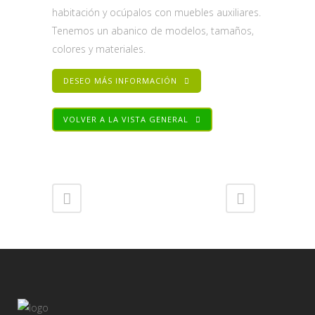
habitación y ocúpalos con muebles auxiliares.
Tenemos un abanico de modelos, tamaños,
colores y materiales.
DESEO MÁS INFORMACIÓN
VOLVER A LA VISTA GENERAL
Share