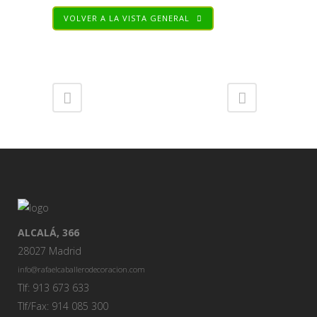
VOLVER A LA VISTA GENERAL
Share
ALCALÁ, 366
28027 Madrid
info@rafaelcaballerodecoracion.com
Tlf: 913 673 633
Tlf/Fax: 914 085 300