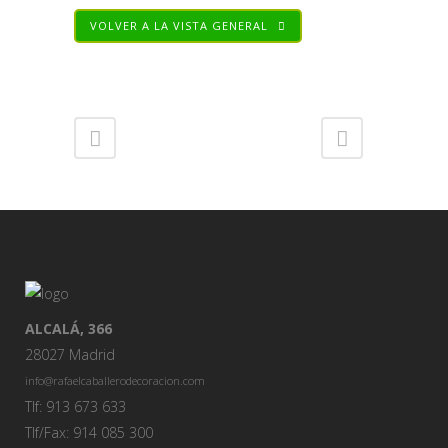
VOLVER A LA VISTA GENERAL
Share
ALCALÁ, 366
28027 Madrid
info@rafaelcaballerodecoracion.com
Tlf: 913 673 633
Tlf/Fax: 914 085 300