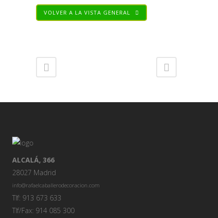
VOLVER A LA VISTA GENERAL
Share
ALCALÁ, 366
28027 Madrid
info@rafaelcaballerodecoracion.com
Tlf: 913 673 633
Tlf/Fax: 914 085 300