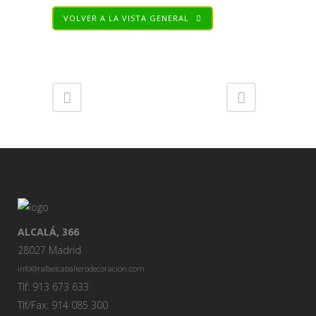
VOLVER A LA VISTA GENERAL
Share
ALCALÁ, 366
28027 Madrid
info@rafaelcaballerodecoracion.com
Tlf: 913 673 633
Tlf/Fax: 914 085 300