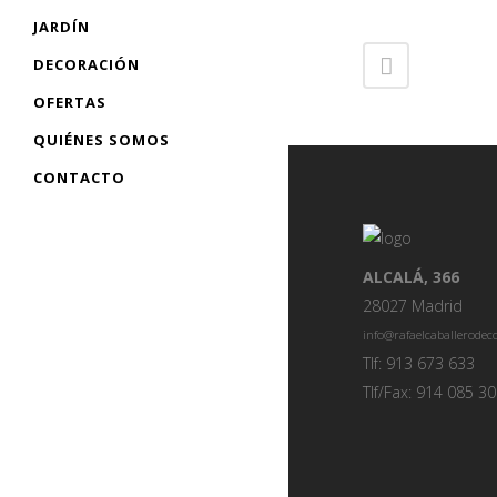
JARDÍN
DECORACIÓN
OFERTAS
QUIÉNES SOMOS
CONTACTO
ALCALÁ, 366
28027 Madrid
info@rafaelcaballerode
Tlf: 913 673 633
Tlf/Fax: 914 085 3