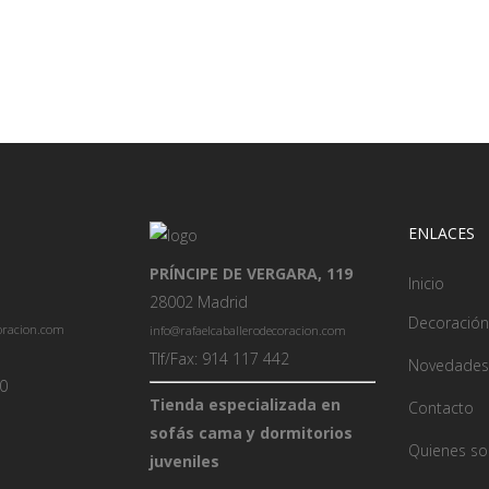
ENLACES
PRÍNCIPE DE VERGARA, 119
Inicio
28002 Madrid
Decoración
coracion.com
info@rafaelcaballerodecoracion.com
Tlf/Fax: 914 117 442
Novedades
00
Tienda especializada en
Contacto
sofás cama y dormitorios
Quienes s
juveniles