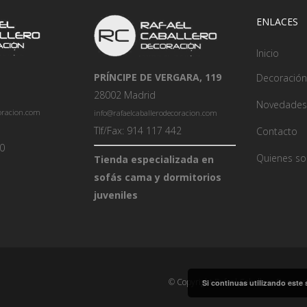
ENLACES
Inicio
PRÍNCIPE DE VERGARA, 119
Decoración
28002 Madrid
Novedades
coracion.com
info@rafaelcaballerodecoracion.com
Tlf/Fax: 914 117 442
Contacto
00
Quienes s
Tienda especializada en
sofás cama y dormitorios
juveniles
© Copyright Rafael Caballero Decorac
Si continuas utilizando este 