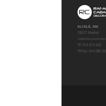
ALCALÁ, 366
28027 Madrid
info@rafaelcaballerode
Tlf: 913 673 633
Tlf/Fax: 914 085 3