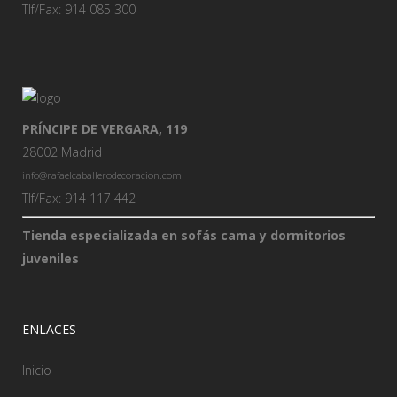
Tlf/Fax: 914 085 300
PRÍNCIPE DE VERGARA, 119
28002 Madrid
info@rafaelcaballerodecoracion.com
Tlf/Fax: 914 117 442
Tienda especializada en sofás cama y dormitorios
juveniles
ENLACES
Inicio