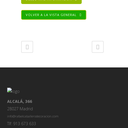
VOLVER A LA VISTA GENERAL
Share
ALCALÁ, 366
28027 Madrid
info@rafaelcaballerodecoracion.com
Tlf: 913 673 633