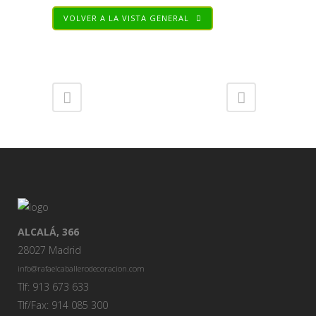
VOLVER A LA VISTA GENERAL
Share
ALCALÁ, 366
28027 Madrid
info@rafaelcaballerodecoracion.com
Tlf: 913 673 633
Tlf/Fax: 914 085 300