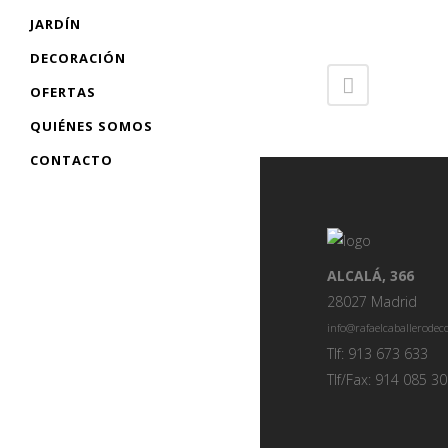
JARDÍN
DECORACIÓN
OFERTAS
QUIÉNES SOMOS
CONTACTO
ALCALÁ, 366
28027 Madrid
info@rafaelcaballerode
Tlf: 913 673 633
Tlf/Fax: 914 085 3