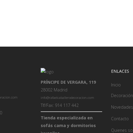
ENLACES
PRÍNCIPE DE VERGARA, 119
Inicio
28002 Madrid
Decoración
coracion.com
info@rafaelcaballerodecoracion.com
Tlf/Fax: 914 117 442
Novedades
00
Tienda especializada en
Contacto
sofás cama y dormitorios
Quienes s