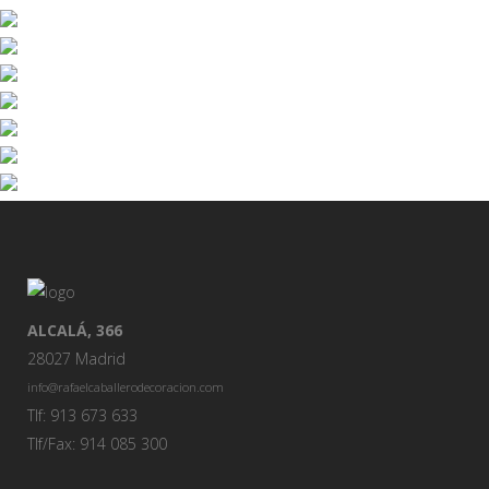
ALCALÁ, 366
28027 Madrid
info@rafaelcaballerodecoracion.com
Tlf: 913 673 633
Tlf/Fax: 914 085 300