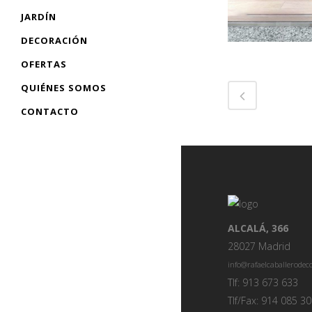
JARDÍN
DECORACIÓN
OFERTAS
QUIÉNES SOMOS
CONTACTO
ALCALÁ, 366
28027 Madrid
info@rafaelcaballerode
Tlf: 913 673 633
Tlf/Fax: 914 085 3