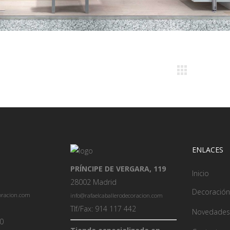
ENLACES
PRÍNCIPE DE VERGARA, 119
Inicio
28002 Madrid
Decoración
coracion.com
info@rafaelcaballerodecoracion.com
Tlf/Fax: 914 117 442
Novedades
00